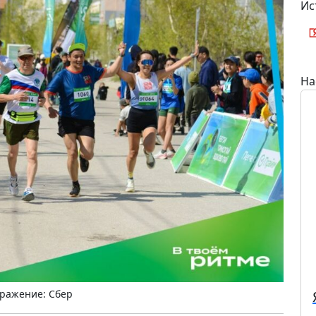
Ис
На
ражение: Сбер