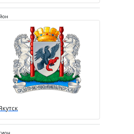
йон
Якутск
гион