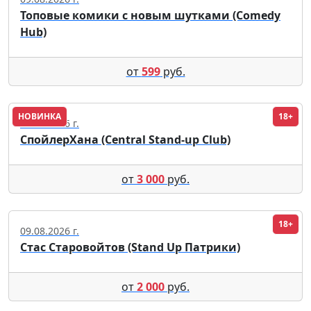
Топовые комики с новым шутками (Comedy
Hub)
от
599
руб.
НОВИНКА
18+
09.08.2026 г.
СпойлерХана (Central Stand-up Club)
от
3 000
руб.
18+
09.08.2026 г.
Стас Старовойтов (Stand Up Патрики)
от
2 000
руб.