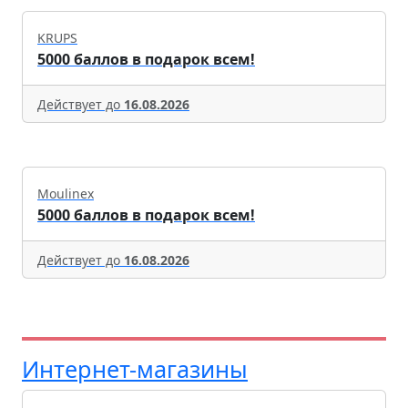
KRUPS
5000 баллов в подарок всем!
Действует до
16.08.2026
Moulinex
5000 баллов в подарок всем!
Действует до
16.08.2026
Интернет-магазины