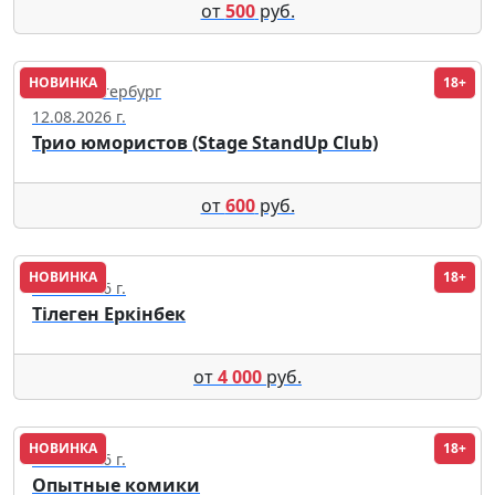
от
500
руб.
НОВИНКА
18+
Санкт-Петербург
12.08.2026 г.
Трио юмористов (Stage StandUp Club)
от
600
руб.
НОВИНКА
18+
12.08.2026 г.
Тiлеген Еркiнбек
от
4 000
руб.
НОВИНКА
18+
12.08.2026 г.
Опытные комики