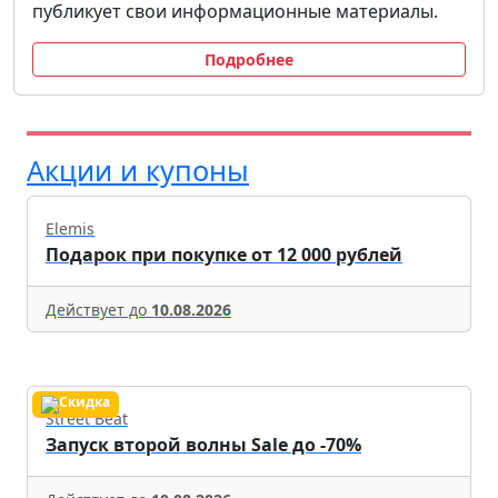
публикует свои информационные материалы.
Подробнее
Акции и купоны
Elemis
Подарок при покупке от 12 000 рублей
Действует до
10.08.2026
Street Beat
Запуск второй волны Sale до -70%