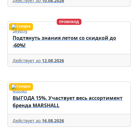
Действует до
10.08.2026
ПРОМОКОД
Skyeng
Подтянуть знания летом со скидкой до
-60%!
Действует до
12.08.2026
Rossko
ВЫГОДА 15%. Участвует весь ассортимент
бренда MARSHALL
Действует до
16.08.2026