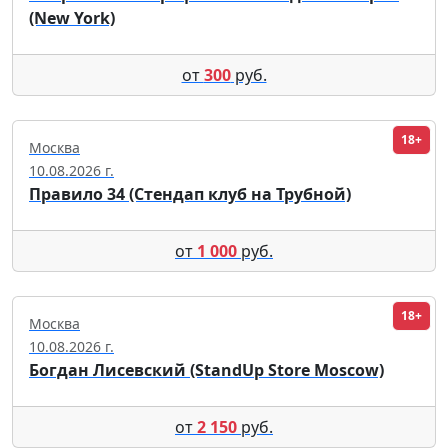
(New York)
от
300
руб.
18+
Москва
10.08.2026 г.
Правило 34 (Стендап клуб на Трубной)
от
1 000
руб.
18+
Москва
10.08.2026 г.
Богдан Лисевский (StandUp Store Moscow)
от
2 150
руб.