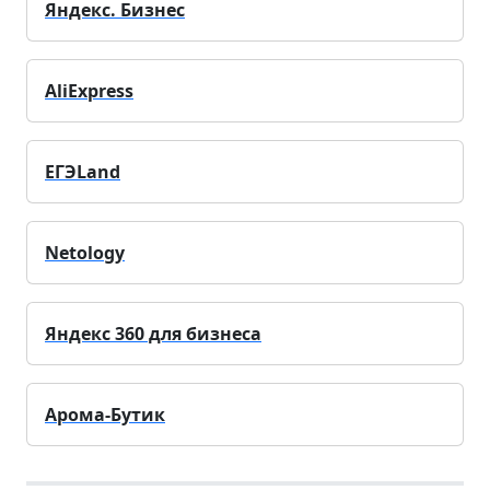
Яндекс. Бизнес
AliExpress
ЕГЭLand
Netology
Яндекс 360 для бизнеса
Арома-Бутик