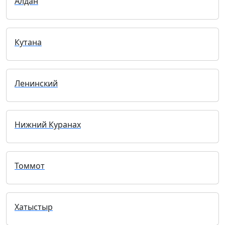
Алдан
Кутана
Ленинский
Нижний Куранах
Томмот
Хатыстыр