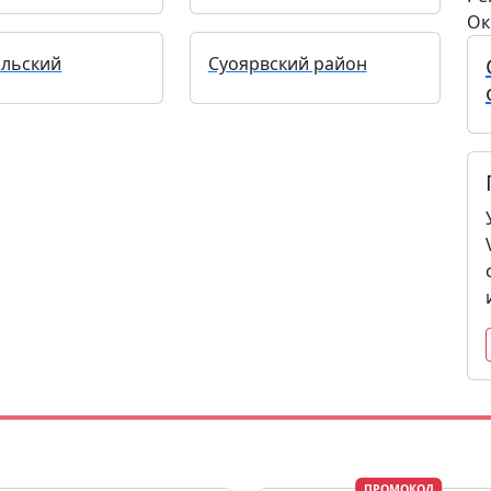
Ок
альский
Суоярвский район
ПРОМОКОД