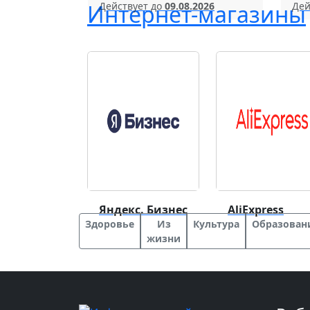
Действует до
09.08.2026
Дей
Интернет-магазины
Яндекс. Бизнес
AliExpress
Здоровье
Из
Культура
Образован
жизни