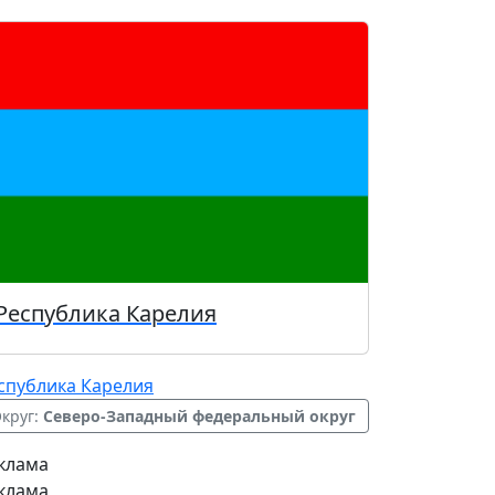
Республика Карелия
спублика Карелия
круг:
Северо-Западный федеральный округ
клама
клама