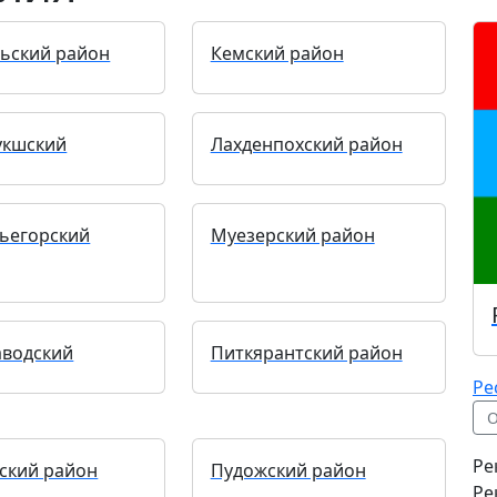
ьский район
Кемский район
укшский
Лахденпохский район
ьегорский
Муезерский район
аводский
Питкярантский район
Ре
О
Ре
ский район
Пудожский район
Ре