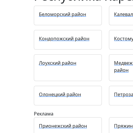
Беломорский район
Калевал
Кондопожский район
Костом
Лоухский район
Медвеж
район
Олонецкий район
Петроз
Реклама
Прионежский район
Пряжин