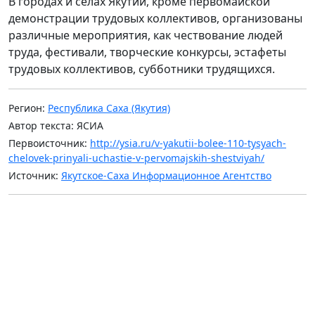
В городах и селах Якутии, кроме первомайской
демонстрации трудовых коллективов, организованы
различные мероприятия, как чествование людей
труда, фестивали, творческие конкурсы, эстафеты
трудовых коллективов, субботники трудящихся.
Регион:
Республика Саха (Якутия)
Автор текста: ЯСИА
Первоисточник:
http://ysia.ru/v-yakutii-bolee-110-tysyach-
chelovek-prinyali-uchastie-v-pervomajskih-shestviyah/
Источник:
Якутское-Саха Информационное Агентство