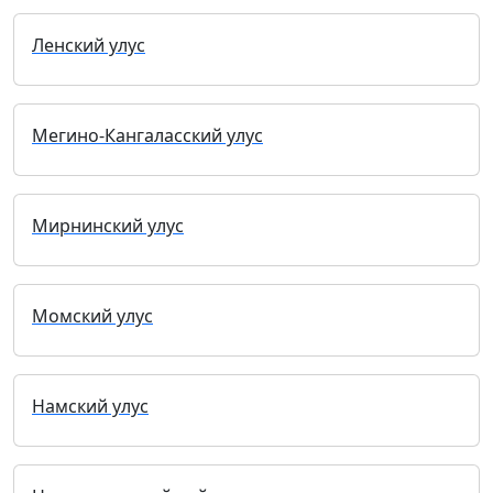
Ленский улус
Мегино-Кангаласский улус
Мирнинский улус
Момский улус
Намский улус