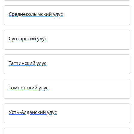
Среднеколымский улус
Сунтарский улус
Таттинский улус
Томпонский улус
Усть-Алданский улус