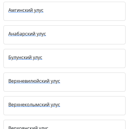
Амгинский улус
Анабарский улус
Булунский улус
Верхневилюйский улус
Верхнеколымский улус
Верхоянский улус