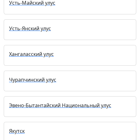
Усть-Майский улус
Усть-Янский улус
Хангаласский улус
Чурапчинский улус
Эвено-Бытантайский Национальный улус
Якутск