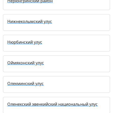
Нерюнгринский район
Нижнеколымский улус
Нюрбинский улус
Оймяконский улус
Олекминский улус
Оленекский эвенкийский национальный улус