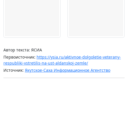
Автор текста: ЯСИА
Первоисточник:
https://ysia.ru/aktivnoe-dolgoletie-veterany-
respubliki-vstretilis-na-ust-aldanskoj-zemle/
Источник:
Якутское-Саха Информационное Агентство