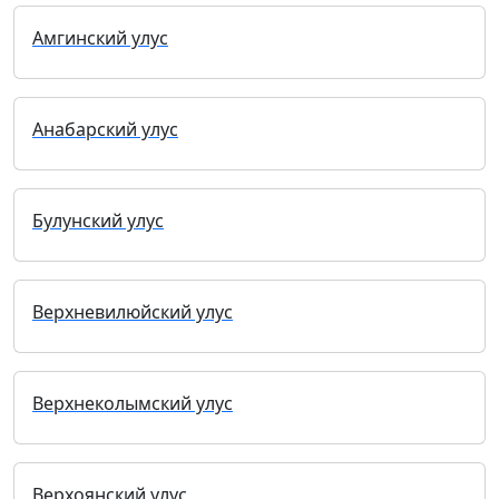
Амгинский улус
Анабарский улус
Булунский улус
Верхневилюйский улус
Верхнеколымский улус
Верхоянский улус