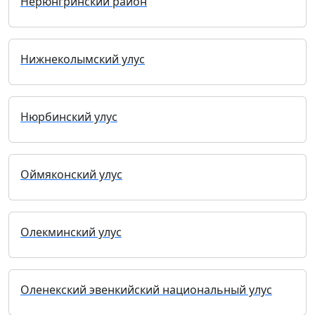
Нерюнгринский район
Нижнеколымский улус
Нюрбинский улус
Оймяконский улус
Олекминский улус
Оленекский эвенкийский национальный улус