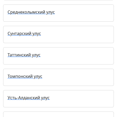
Среднеколымский улус
Сунтарский улус
Таттинский улус
Томпонский улус
Усть-Алданский улус