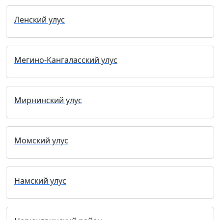
Ленский улус
Мегино-Кангаласский улус
Мирнинский улус
Момский улус
Намский улус