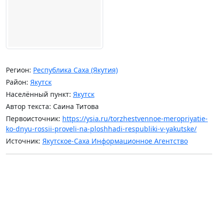
Регион:
Республика Саха (Якутия)
Район:
Якутск
Населённый пункт:
Якутск
Автор текста: Саина Титова
Первоисточник:
https://ysia.ru/torzhestvennoe-meropriyatie-
ko-dnyu-rossii-proveli-na-ploshhadi-respubliki-v-yakutske/
Источник:
Якутское-Саха Информационное Агентство