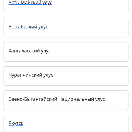
Усть-Майский улус
Усть-Янский улус
Хангаласский улус
Чурапчинский улус
Эвено-Бытантайский Национальный улус
Якутск