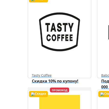
Дейс
Tasty Coffee
Babo
Скидка 10% по купону!
Под
000
ПРОМОКОД
Действует до
31.12.2026
Дейс