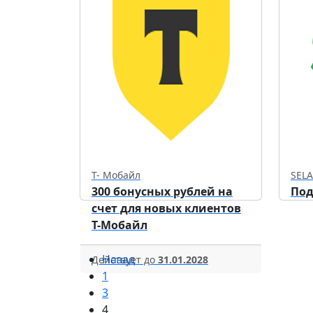
Т- Мобайл
SELA
300 бонусных рублей на
Под
счет для новых клиентов
Т-Мобайл
Назад
Действует до
31.01.2028
1
3
4