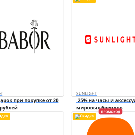
твует до
31.12.2026
r
SUNLIGHT
арок при покупке от 20
-25% на часы и аксесс
 рублей
мировых брендов
ПРОМОКОД
твует до
31.08.2026
Действует до
07.08.2026