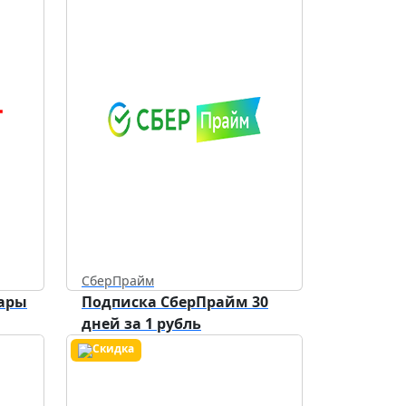
СберПрайм
уары
Подписка СберПрайм 30
дней за 1 рубль