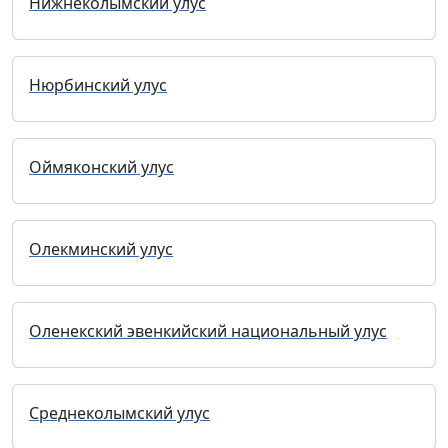
Нижнеколымский улус
Нюрбинский улус
Оймяконский улус
Олекминский улус
Оленекский эвенкийский национальный улус
Среднеколымский улус