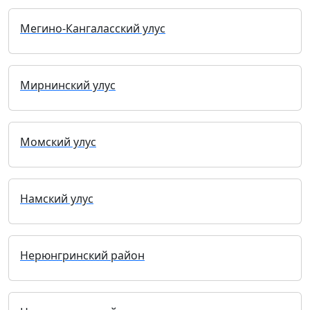
Мегино-Кангаласский улус
Мирнинский улус
Момский улус
Намский улус
Нерюнгринский район