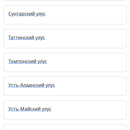
Сунтарский улус
Таттинский улус
Томпонский улус
Усть-Алданский улус
Усть-Майский улус