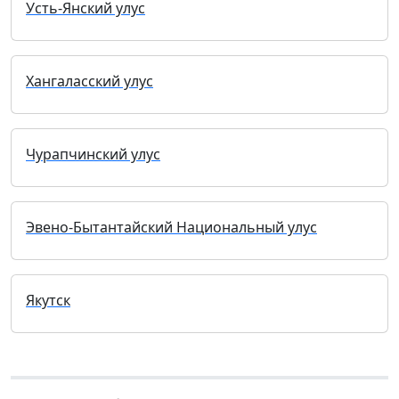
Усть-Янский улус
Хангаласский улус
Чурапчинский улус
Эвено-Бытантайский Национальный улус
Якутск