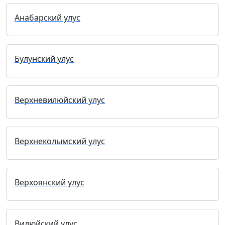
Анабарский улус
Булунский улус
Верхневилюйский улус
Верхнеколымский улус
Верхоянский улус
Вилюйский улус