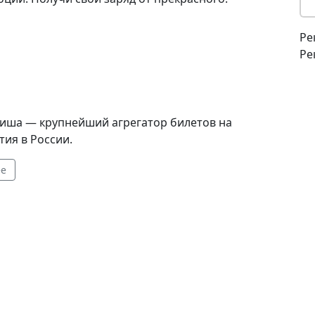
Ре
Ре
иша — крупнейший агрегатор билетов на
ия в России.
ее