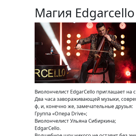
Магия Edgarcello
Виолончелист EdgarCello приглашает на с
Два часа завораживающей музыки, соврем
ф, и, конечно же, замечательные друзья:
Группа «Опера Drive»;
Виолончелист Ульяна Сибиркина;
EdgarCello.
Волшебное шоу никого не оставит без эмо