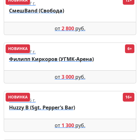
НОВИНКА
12+
01.04.2027 г.
СмешBand (Свобода)
от
2 800
руб.
НОВИНКА
6+
05.01.2027 г.
Филипп Киркоров (УГМК-Арена)
от
3 000
руб.
НОВИНКА
16+
12.09.2026 г.
Huzzy B (Sgt. Pepper’s Bar)
от
1 300
руб.