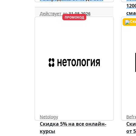
120
см
Действует до
31.08.2026
ПРОМОКОД
уст
Netology
Befr
Скидка 5% на все онлайн-
Ски
курсы
от 