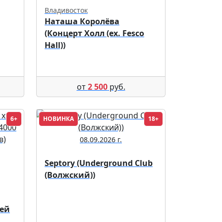
Владивосток
Наташа Королёва
(Концерт Холл (ex. Fesco
Hall))
от
2 500
руб.
6+
НОВИНКА
18+
08.09.2026 г.
Septory (Underground Club
(Волжский))
чей