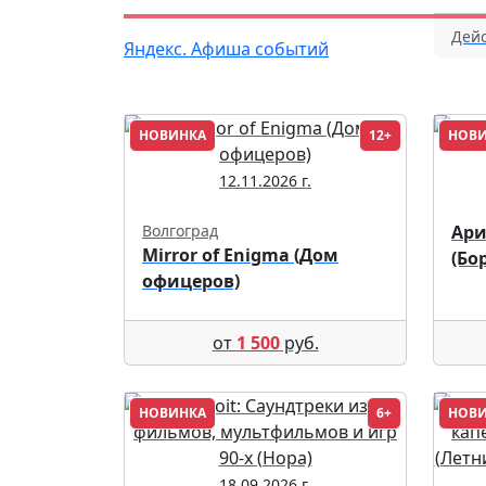
Дейс
Яндекс. Афиша событий
НОВИНКА
12+
НОВ
12.11.2026 г.
Волгоград
Ари
Mirror of Enigma (Дом
(Бо
офицеров)
от
1 500
руб.
НОВИНКА
6+
НОВ
18.09.2026 г.