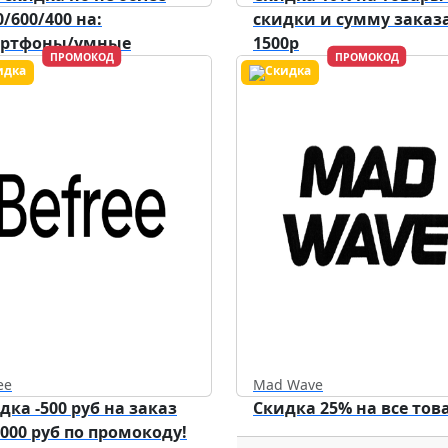
0/600/400 на:
скидки и сумму заказа
артфоны/умные
1500р
ПРОМОКОД
ПРОМОКОД
ройства/аксессуары.
Действует до
31.12.2026
ee
Mad Wave
дка -500 руб на заказ
Скидка 25% на все тов
5000 руб по промокоду!