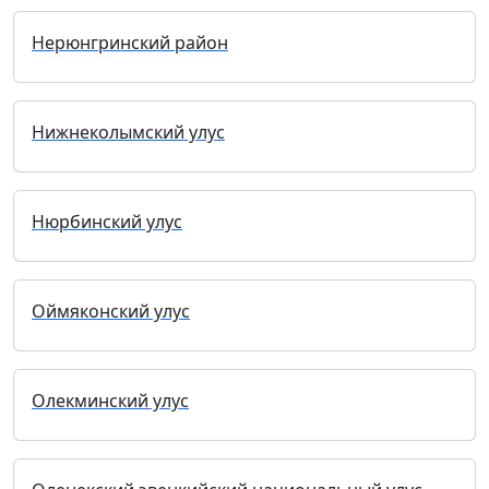
Нерюнгринский район
Нижнеколымский улус
Нюрбинский улус
Оймяконский улус
Олекминский улус