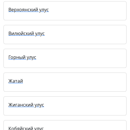
Верхоянский улус
Вилюйский улус
Горный улус
Жатай
Жиганский улус
Кобяйский улус