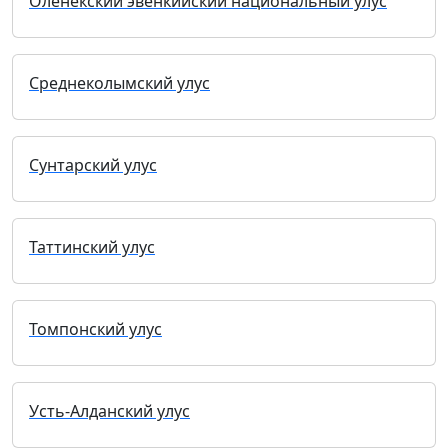
Оленекский эвенкийский национальный улус
Среднеколымский улус
Сунтарский улус
Таттинский улус
Томпонский улус
Усть-Алданский улус