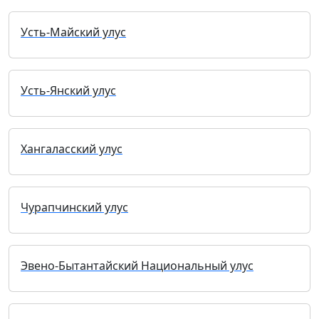
Усть-Майский улус
Усть-Янский улус
Хангаласский улус
Чурапчинский улус
Эвено-Бытантайский Национальный улус