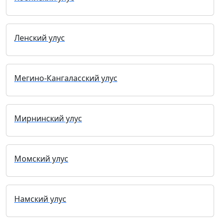
Ленский улус
Мегино-Кангаласский улус
Мирнинский улус
Момский улус
Намский улус