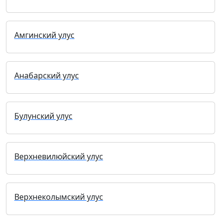
Амгинский улус
Анабарский улус
Булунский улус
Верхневилюйский улус
Верхнеколымский улус