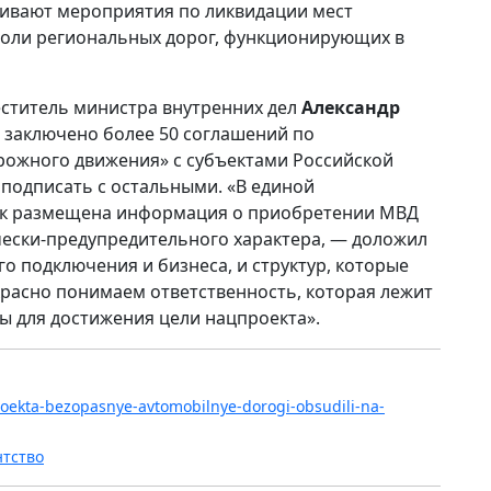
ивают мероприятия по ликвидации мест
оли региональных дорог, функционирующих в
еститель министра внутренних дел
Александр
 заключено более 50 соглашений по
рожного движения» с субъектами Российской
 подписать с остальными. «В единой
ок размещена информация о приобретении МВД
чески-предупредительного характера, — доложил
о подключения и бизнеса, и структур, которые
расно понимаем ответственность, которая лежит
ы для достижения цели нацпроекта».
sproekta-bezopasnye-avtomobilnye-dorogi-obsudili-na-
нтство