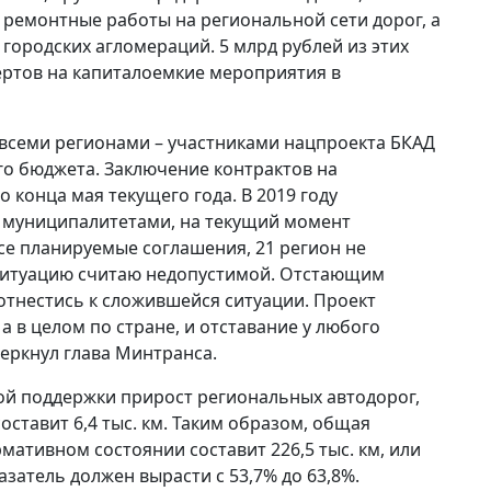
ремонтные работы на региональной сети дорог, а
городских агломераций. 5 млрд рублей из этих
ертов на капиталоемкие мероприятия в
всеми регионами – участниками нацпроекта БКАД
го бюджета. Заключение контрактов на
конца мая текущего года. В 2019 году
с муниципалитетами, на текущий момент
се планируемые соглашения, 21 регион не
 ситуацию считаю недопустимой. Отстающим
отнестись к сложившейся ситуации. Проект
а в целом по стране, и отставание у любого
черкнул глава Минтранса.
ой поддержки прирост региональных автодорог,
ставит 6,4 тыс. км. Таким образом, общая
ативном состоянии составит 226,5 тыс. км, или
азатель должен вырасти с 53,7% до 63,8%.