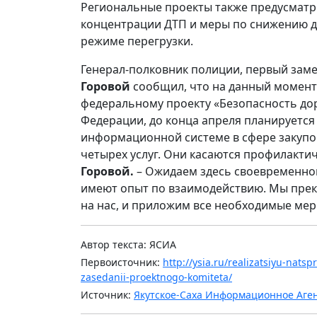
Региональные проекты также предусматр
концентрации ДТП и меры по снижению д
режиме перегрузки.
Генерал-полковник полиции, первый зам
Горовой
сообщил, что на данный момент
федеральному проекту «Безопасность до
Федерации, до конца апреля планируется
информационной системе в сфере закуп
четырех услуг. Они касаются профилакти
Горовой.
– Ожидаем здесь своевременног
имеют опыт по взаимодействию. Мы прек
на нас, и приложим все необходимые мер
Автор текста: ЯСИА
Первоисточник:
http://ysia.ru/realizatsiyu-nat
zasedanii-proektnogo-komiteta/
Источник:
Якутское-Саха Информационное Аге