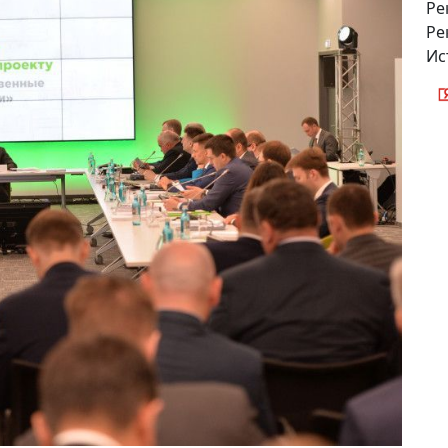
Ре
Ре
Ис