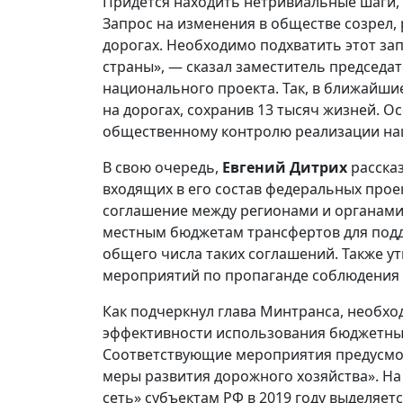
Придётся находить нетривиальные шаги,
Запрос на изменения в обществе созрел,
дорогах. Необходимо подхватить этот за
страны», — сказал заместитель председа
национального проекта. Так, в ближайшие 
на дорогах, сохранив 13 тысяч жизней. 
общественному контролю реализации на
В свою очередь,
Евгений Дитрих
рассказ
входящих в его состав федеральных прое
соглашение между регионами и органами
местным бюджетам трансфертов для подд
общего числа таких соглашений. Также у
мероприятий по пропаганде соблюдения
Как подчеркнул глава Минтранса, необх
эффективности использования бюджетных
Соответствующие мероприятия предусмо
меры развития дорожного хозяйства». Н
сеть» субъектам РФ в 2019 году выделяет