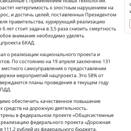
 связанные с применением новых технологий.
 растёт нетерпимость к злостным нарушениям на
прос, и достичь целей, поставленных Президентом
теля правительства, курирующий реализацию
6 лет стоит задача в 3,5 раза снизить смертность
Особое внимание необходимо уделять
цпроекта БКАД.
ал о реализации национального проекта и
ктов. По состоянию на 19 апреля заключено 131
 местного самоуправления о предоставлении
ержки мероприятий нацпроекта. Это 58% от
тверждаются планы проведения в текущем году
 ПДД.
одимо обеспечить качественное повышение
 средств на дорожную деятельность.
трены в федеральном проекте «Общесистемные
а реализацию федерального проекта «Дорожная
ся 111,2 рублей из федерального бюджета,