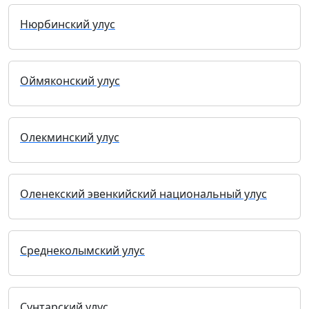
Нюрбинский улус
Оймяконский улус
Олекминский улус
Оленекский эвенкийский национальный улус
Среднеколымский улус
Сунтарский улус