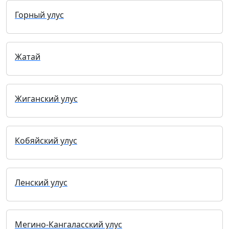
Горный улус
Жатай
Жиганский улус
Кобяйский улус
Ленский улус
Мегино-Кангаласский улус