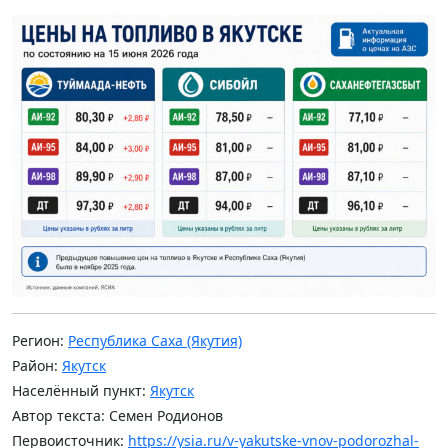
Регион:
Республика Саха (Якутия)
Район:
Якутск
Населённый пункт:
Якутск
Автор текста: Семен Родионов
Первоисточник:
https://ysia.ru/v-yakutske-vnov-podorozhal-