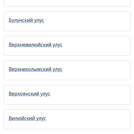
Булунский улус
Верхневилюйский улус
Верхнеколымский улус
Верхоянский улус
Вилюйский улус