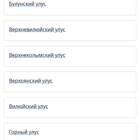
Булунский улус
Верхневилюйский улус
Верхнеколымский улус
Верхоянский улус
Вилюйский улус
Горный улус