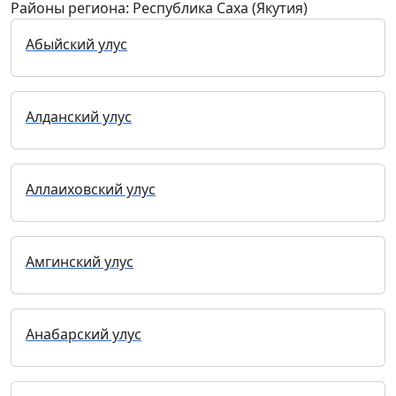
Районы региона: Республика Саха (Якутия)
Абыйский улус
Алданский улус
Аллаиховский улус
Амгинский улус
Анабарский улус