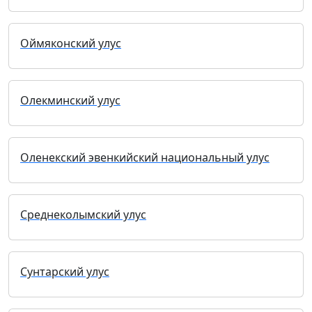
Оймяконский улус
Олекминский улус
Оленекский эвенкийский национальный улус
Среднеколымский улус
Сунтарский улус