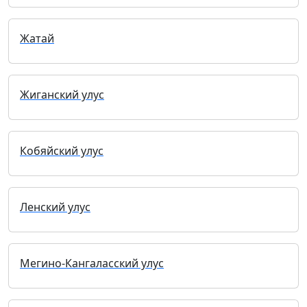
Жатай
Жиганский улус
Кобяйский улус
Ленский улус
Мегино-Кангаласский улус