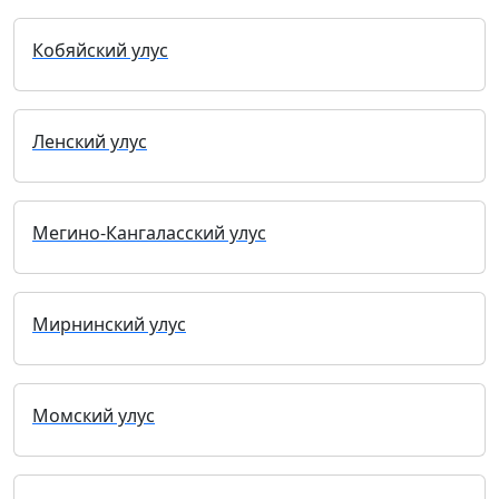
Кобяйский улус
Ленский улус
Мегино-Кангаласский улус
Мирнинский улус
Момский улус