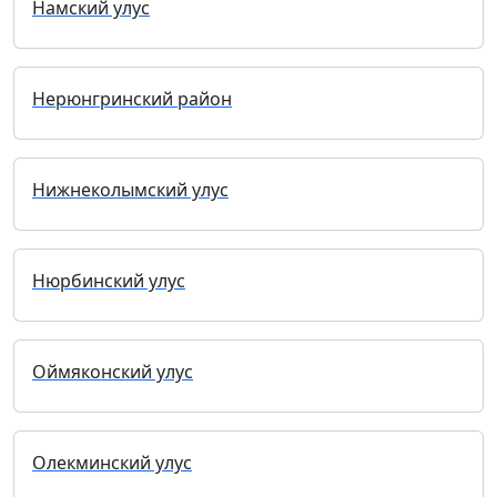
Намский улус
Нерюнгринский район
Нижнеколымский улус
Нюрбинский улус
Оймяконский улус
Олекминский улус