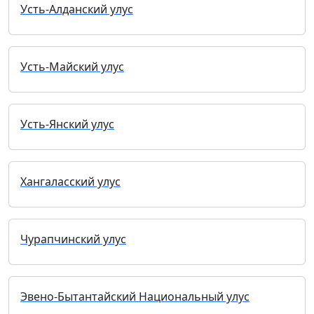
Усть-Алданский улус
Усть-Майский улус
Усть-Янский улус
Хангаласский улус
Чурапчинский улус
Эвено-Бытантайский Национальный улус