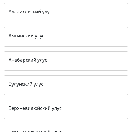
Аллаиховский улус
Амгинский улус
Анабарский улус
Булунский улус
Верхневилюйский улус