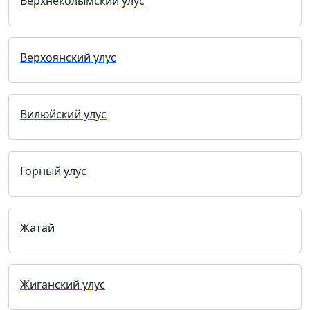
Верхнеколымский улус
Верхоянский улус
Вилюйский улус
Горный улус
Жатай
Жиганский улус