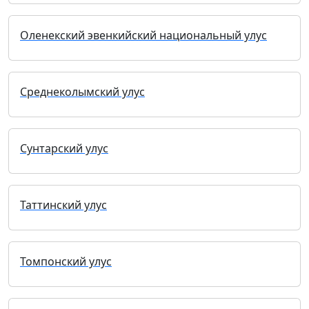
Оленекский эвенкийский национальный улус
Среднеколымский улус
Сунтарский улус
Таттинский улус
Томпонский улус