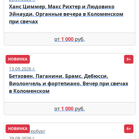
Ханс Циммер, Макс Рихтер и Людовико
Эйнауди. Органные вечера в Коломенском
при свечах
от
1 000
руб.
НОВИНКА
6+
Москва
13.09.2026 г.
Бетховен, Паганини, Брамс, Дебюсси.
Виолончель и фортепиано. Вечер при свечах
в Коломенском
от
1 000
руб.
НОВИНКА
6+
Санкт-Петербург
29.09.2026 г.