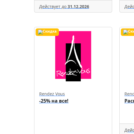
Действует до
31.12.2026
Дейс
Rendez Vous
Rend
-25% на все!
Рас
Дейс