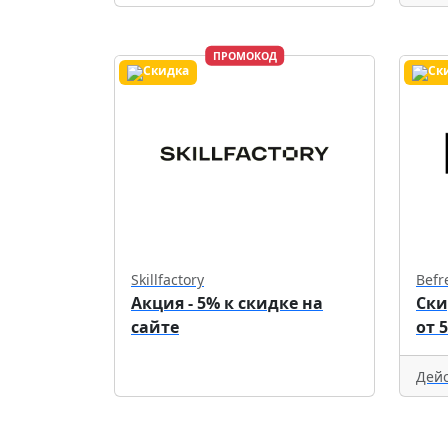
ПРОМОКОД
Skillfactory
Befr
Акция - 5% к скидке на
Ски
сайте
от 
Дейс