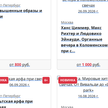
т-Петербург
вышенные образы и
26.09.2026 г.
ки
Москва
Ханс Циммер, Макс
Рихтер и Людовико
Эйнауди. Органные
вечера в Коломенском
при с...
от
800
руб.
от
1 000
руб.
ИНКА
6+
НОВИНКА
06.09.2026 г.
т-Петербург
16.08.2026 г.
ьтская арфа при
чах
Москва