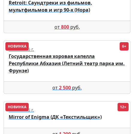
Retroit: Саундтреки из фильмов,
мультфильмов и игр 90-х (Нора)
от
800
руб.
НОВИНКА
6+
22.08.2026 г.
Государственная хоровая капелла
Республики Абхазия (Летний театр парка им.
Фрунзе)
от
2 500
руб.
НОВИНКА
12+
13.11.2026 г.
Mirror of Enigma (ДК «Текстильщик»)
от
1 200
руб.