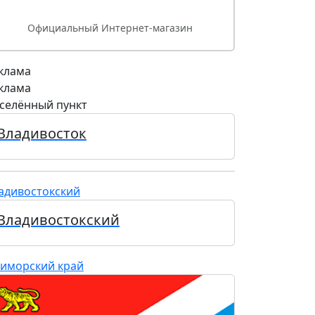
Официальный Интернет-магазин
клама
клама
селённый пункт
Владивосток
адивостокский
Владивостокский
иморский край