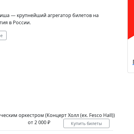
иша — крупнейший агрегатор билетов на
ия в России.
ее
еским оркестром (Концерт Холл (ex. Fesco Hall))
от 2 000 ₽
Купить билеты