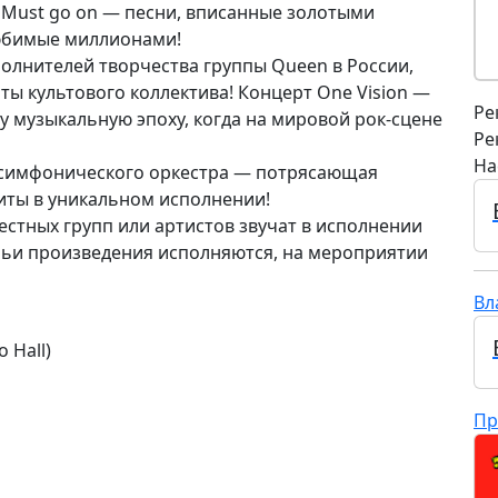
w Must go on — песни, вписанные золотыми
любимые миллионами!
полнителей творчества группы Queen в России,
ы культового коллектива! Концерт One Vision —
Ре
у музыкальную эпоху, когда на мировой рок-сцене
Ре
На
 симфонического оркестра — потрясающая
ты в уникальном исполнении!
естных групп или артистов звучат в исполнении
 чьи произведения исполняются, на мероприятии
Вл
 Hall)
Пр