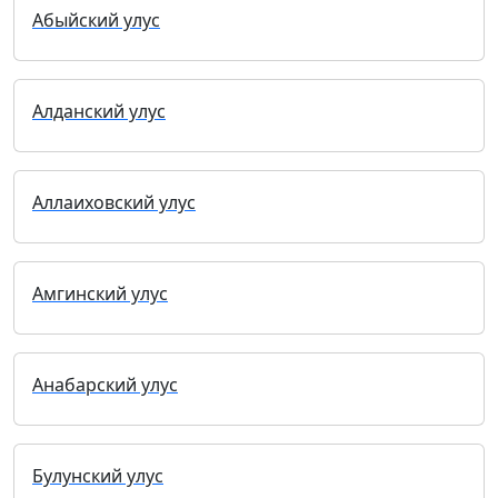
Абыйский улус
Алданский улус
Аллаиховский улус
Амгинский улус
Анабарский улус
Булунский улус