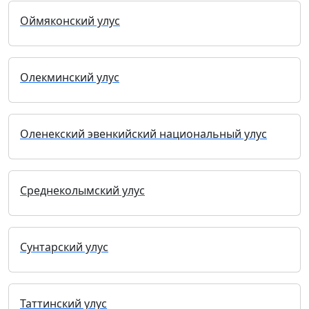
Оймяконский улус
Олекминский улус
Оленекский эвенкийский национальный улус
Среднеколымский улус
Сунтарский улус
Таттинский улус