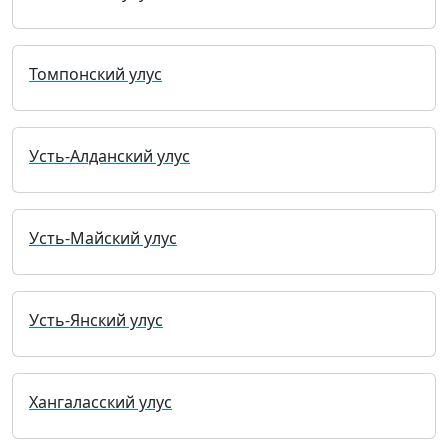
Томпонский улус
Усть-Алданский улус
Усть-Майский улус
Усть-Янский улус
Хангаласский улус