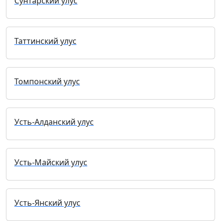
Сунтарский улус
Таттинский улус
Томпонский улус
Усть-Алданский улус
Усть-Майский улус
Усть-Янский улус