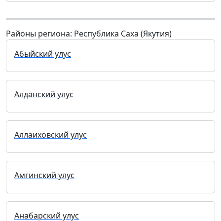
Районы региона: Республика Саха (Якутия)
Абыйский улус
Алданский улус
Аллаиховский улус
Амгинский улус
Анабарский улус