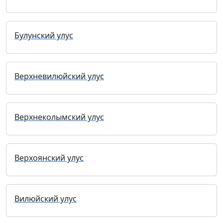
Булунский улус
Верхневилюйский улус
Верхнеколымский улус
Верхоянский улус
Вилюйский улус