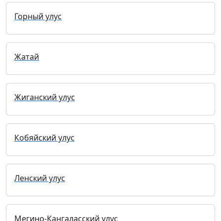
Горный улус
Жатай
Жиганский улус
Кобяйский улус
Ленский улус
Мегино-Кангаласский улус