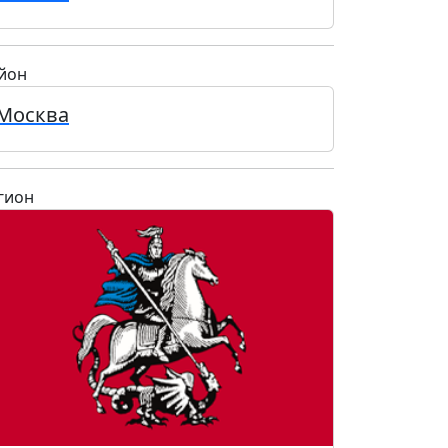
йон
Москва
гион