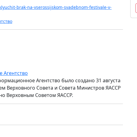
zaklyuchit-brak-na-vserossijskom-svadebnom-festivale-v-
нтство
е Агентство
формационное Агентство было создано 31 августа
ем Верховного Совета и Совета Министров ЯАССР
но Верховным Советом ЯАССР.