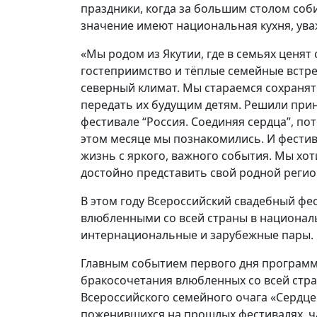
праздники, когда за большим столом соб
значение имеют национальная кухня, ува
«Мы родом из Якутии, где в семьях ценят
гостеприимство и тёплые семейные встре
северный климат. Мы стараемся сохранят
передать их будущим детям. Решили прин
фестивале “Россия. Соединяя сердца”, по
этом месяце мы познакомились. И фести
жизнь с яркого, важного события. Мы хо
достойно представить свой родной регио
В этом году Всероссийский свадебный фе
влюбленными со всей страны в национальн
интернациональные и зарубежные пары.
Главным событием первого дня программ
бракосочетания влюбленных со всей стра
Всероссийского семейного очага «Сердце
поженившихся на прошлых фестивалях, ча