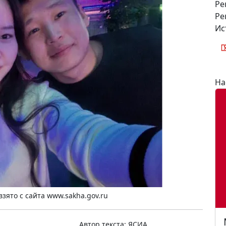
Ре
Ре
Ис
На
зято с сайта www.sakha.gov.ru
Автор текста:
ЯСИА