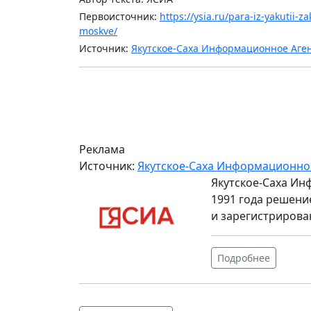
Первоисточник:
https://ysia.ru/para-iz-yakutii-
moskve/
Источник:
Якутское-Саха Информационное Аге
Реклама
Источник:
Якутское-Саха Информационно
Якутское-Саха Ин
1991 года решени
и зарегистрирова
Подробнее