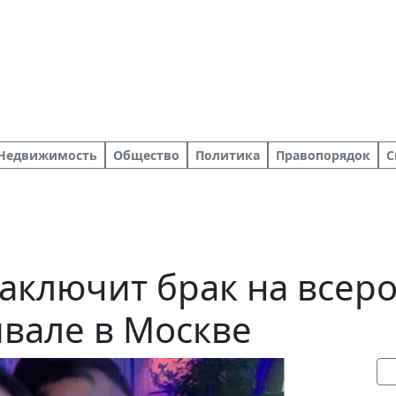
Недвижимость
Общество
Политика
Правопорядок
С
заключит брак на всер
вале в Москве