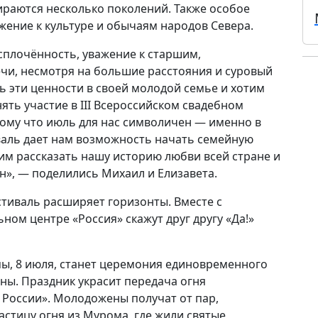
ираются несколько поколений. Также особое
жение к культуре и обычаям народов Севера.
 сплочённость, уважение к старшим,
чи, несмотря на большие расстояния и суровый
ь эти ценности в своей молодой семье и хотим
ять участие в III Всероссийском свадебном
тому что июль для нас символичен — именно в
валь дает нам возможность начать семейную
тим рассказать нашу историю любви всей стране и
н», — поделились Михаил и Елизавета.
стиваль расширяет горизонты. Вместе с
ом центре «Россия» скажут друг другу «Да!»
ы, 8 июля, станет церемония единовременного
ны. Праздник украсит передача огня
 России». Молодожены получат от пар,
стицу огня из Мурома, где жили святые