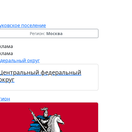
уковское поселение
Регион:
Москва
клама
клама
деральный округ
Центральный федеральный
округ
гион