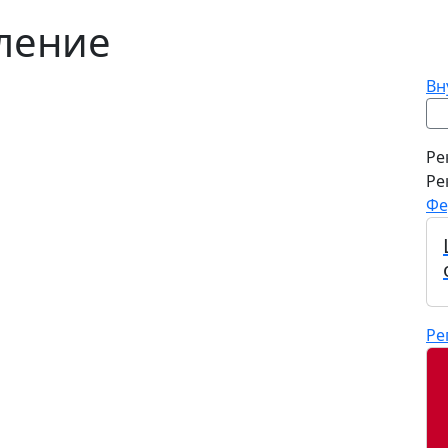
ление
Вн
Ре
Ре
Фе
Ре