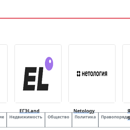
ЕГЭLand
Netology
Я
ие
Недвижимость
Общество
Политика
Правопорядо