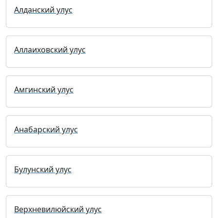
Алданский улус
Аллаиховский улус
Амгинский улус
Анабарский улус
Булунский улус
Верхневилюйский улус