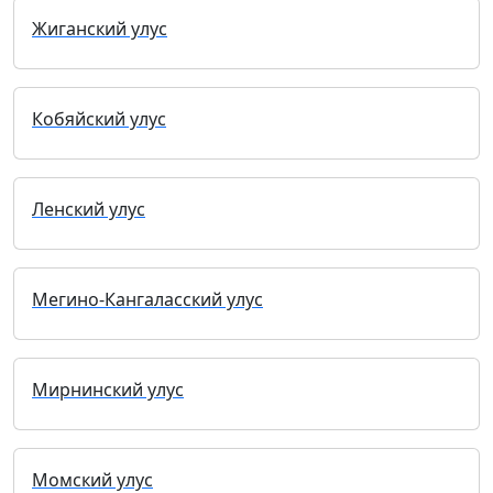
Жиганский улус
Кобяйский улус
Ленский улус
Мегино-Кангаласский улус
Мирнинский улус
Момский улус