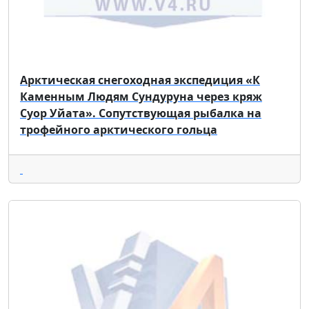
Арктическая снегоходная экспедиция «К
Каменным Людям Сундуруна через кряж
Суор Уйата». Сопутствующая рыбалка на
трофейного арктического гольца