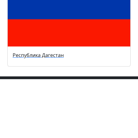
Республика Дагестан
Рубрики
Здоровье / Медицина
Из жизни
Культура / Музыка