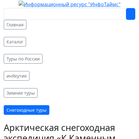
Главная
Каталог
Туры по России
инЯкутия
Зимние туры
Снегоходные туры
Арктическая снегоходная
экспедиция «К Каменным