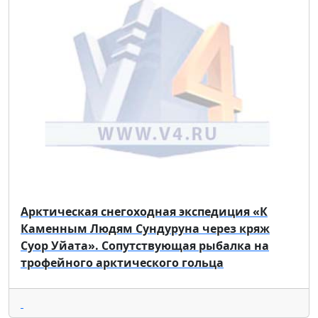
Арктическая снегоходная экспедиция «К
Каменным Людям Сундуруна через кряж
Суор Уйата». Сопутствующая рыбалка на
трофейного арктического гольца