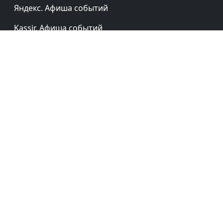
Яндекс. Афиша событий
Kassir. Афиша событий
TicketLand. Афиша событий
Услуги
Ответы на вопросы
Советы и факты
Объекты культуры
Памятники истории и культуры
Регионы России
Рубрики
Партнёры: Юридические лица