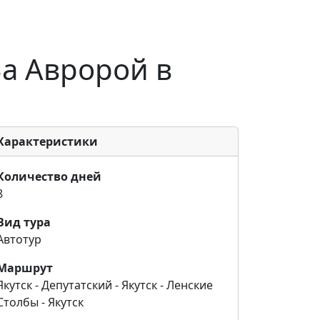
 За Авророй в
Характеристики
Количество дней
8
Вид тура
Автотур
Маршрут
Якутск - Депутатский - Якутск - Ленские
Столбы - Якутск