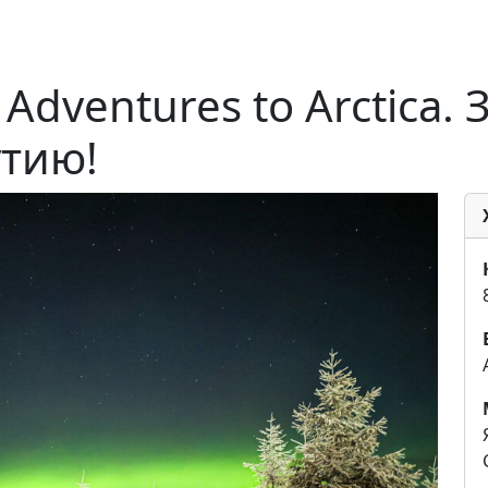
. Adventures to Arcticа.
утию!