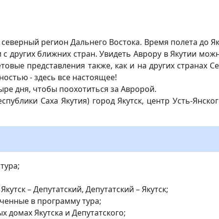
северный регион Дальнего Востока. Время полета до Якут
 с других ближних стран. Увидеть Аврору в Якутии можн
етовые представления также, как и на других странах 
ностью - здесь все настоящее!
тыре дня, чтобы поохотиться за Авророй.
спублики Саха Якутия) город Якутск, центр Усть-Янско
тура;
кутск – Депутатский, Депутатский – Якутск;
юченные в программу тура;
х домах Якутска и Депутатского;