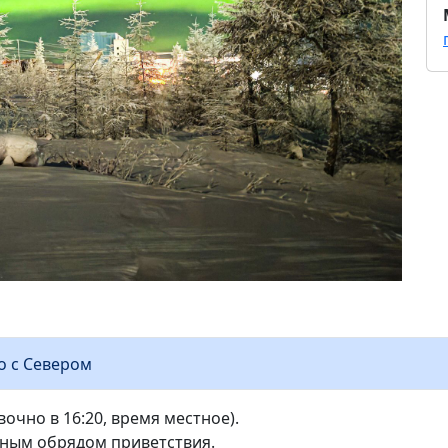
во с Севером
вочно в 16:20, время местное).
онным обрядом приветствия.