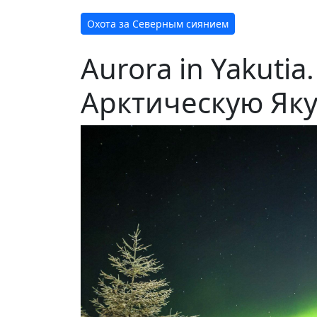
Охота за Северным сиянием
Aurora in Yakutia
Арктическую Як