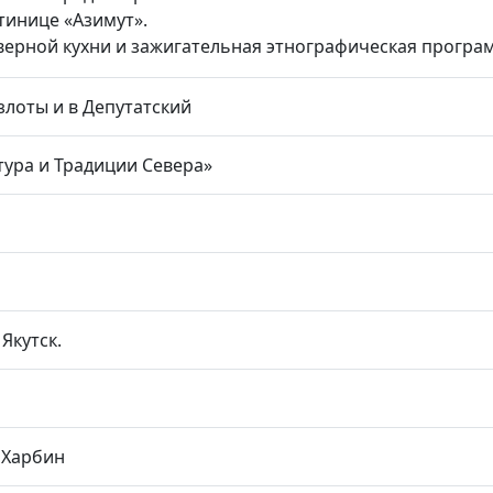
тинице «Азимут».
северной кухни и зажигательная этнографическая програ
злоты и в Депутатский
тура и Традиции Севера»
Якутск.
 Харбин