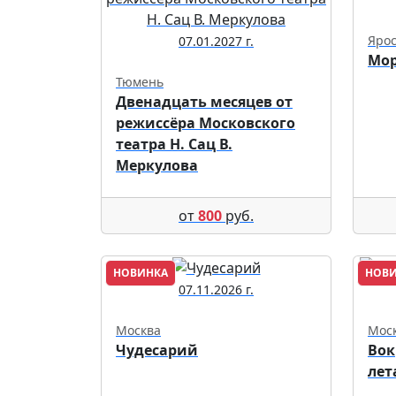
Яро
07.01.2027 г.
Мор
Тюмень
Двенадцать месяцев от
режиссёра Московского
театра Н. Сац В.
Меркулова
от
800
руб.
НОВИНКА
НОВ
07.11.2026 г.
Москва
Мос
Чудесарий
Вок
лет