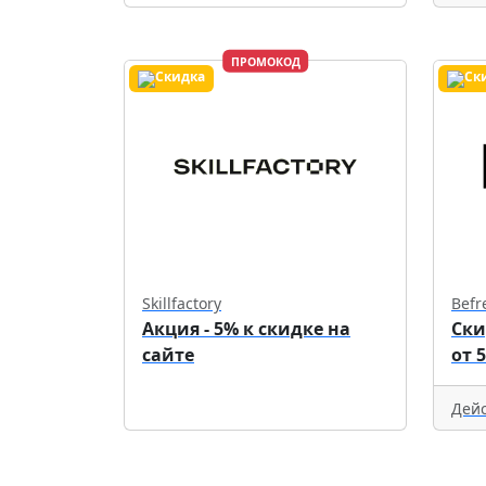
ПРОМОКОД
Skillfactory
Befr
Акция - 5% к скидке на
Ски
сайте
от 
Дейс