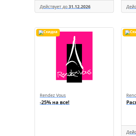
Действует до
31.12.2026
Дейс
Rendez Vous
Rend
-25% на все!
Рас
Дейс