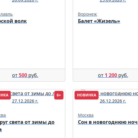
славль
Воронеж
ской волк
Балет «Жизель»
от
500
руб.
от
1 200
руб.
ИНКА
6+
НОВИНКА
27.12.2026 г.
26.12.2026 г.
ква
Москва
руг света от зимы до
Сон в новогоднюю ноч
а