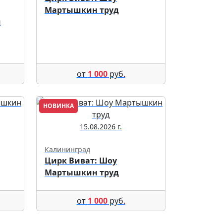
Мартышкин труд
я
от
1 000
руб.
НОВИНКА
15.08.2026 г.
Калининград
Цирк Виват: Шоу
Мартышкин труд
от
1 000
руб.