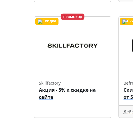
ПРОМОКОД
Skillfactory
Befr
Акция - 5% к скидке на
Ски
сайте
от 
Дейс