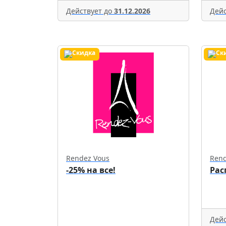
Действует до
31.12.2026
Дейс
Rendez Vous
Rend
-25% на все!
Рас
Дейс