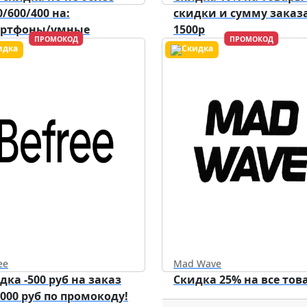
0/600/400 на:
скидки и сумму заказа
артфоны/умные
1500р
ПРОМОКОД
ПРОМОКОД
ройства/аксессуары.
Действует до
31.12.2026
ee
Mad Wave
дка -500 руб на заказ
Скидка 25% на все тов
5000 руб по промокоду!