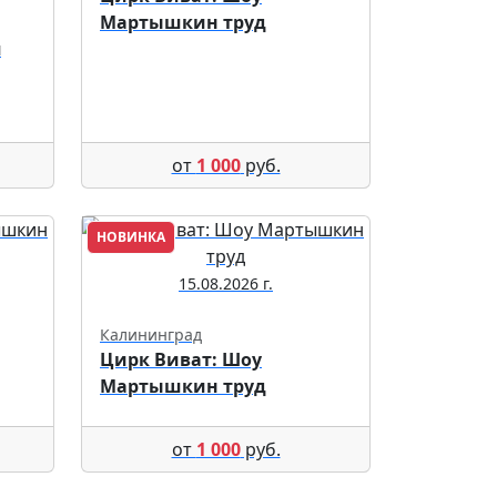
Мартышкин труд
я
от
1 000
руб.
НОВИНКА
15.08.2026 г.
Калининград
Цирк Виват: Шоу
Мартышкин труд
от
1 000
руб.