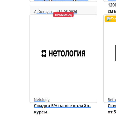
120
см
Действует до
31.08.2026
ПРОМОКОД
уст
Netology
Befr
Скидка 5% на все онлайн-
Ски
курсы
от 