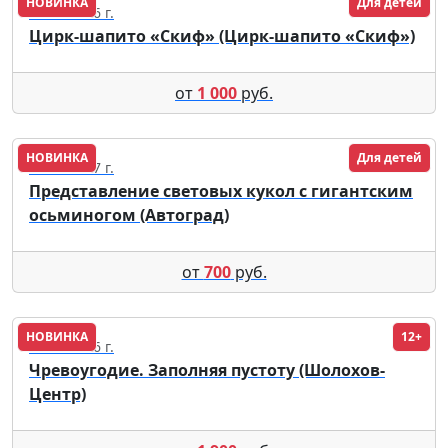
НОВИНКА
Для детей
13.08.2026 г.
Цирк-шапито «Скиф» (Цирк-шапито «Скиф»)
от
1 000
руб.
НОВИНКА
Для детей
20.02.2027 г.
Представление световых кукол с гигантским
осьминогом (Автоград)
от
700
руб.
НОВИНКА
12+
01.09.2026 г.
Чревоугодие. Заполняя пустоту (Шолохов-
Центр)