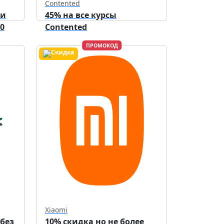
Contented
ри
45% на все курсы
0
Contented
ПРОМОКОД
Xiaomi
 без
10% скидка но не более