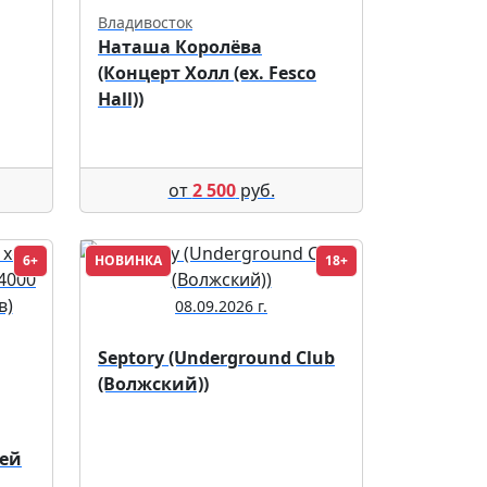
Владивосток
Наташа Королёва
(Концерт Холл (ex. Fesco
Hall))
от
2 500
руб.
6+
НОВИНКА
18+
08.09.2026 г.
Septory (Underground Club
(Волжский))
чей