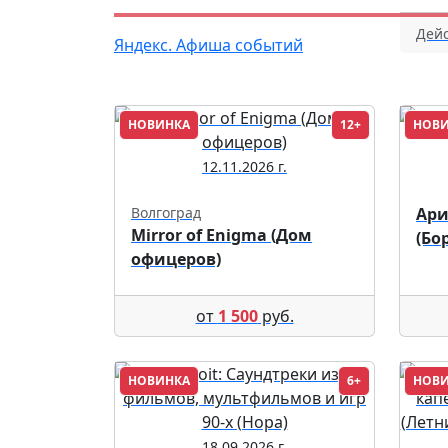
Дейс
Яндекс. Афиша событий
НОВИНКА
12+
НОВ
12.11.2026 г.
Волгоград
Ари
Mirror of Enigma (Дом
(Бо
офицеров)
от
1 500
руб.
НОВИНКА
6+
НОВ
18.09.2026 г.