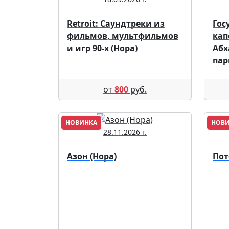
Retroit: Саундтреки из
Гос
фильмов, мультфильмов
кап
и игр 90-х (Нора)
Абх
пар
от
800
руб.
НОВИНКА
НОВ
28.11.2026 г.
Азон (Нора)
Пот