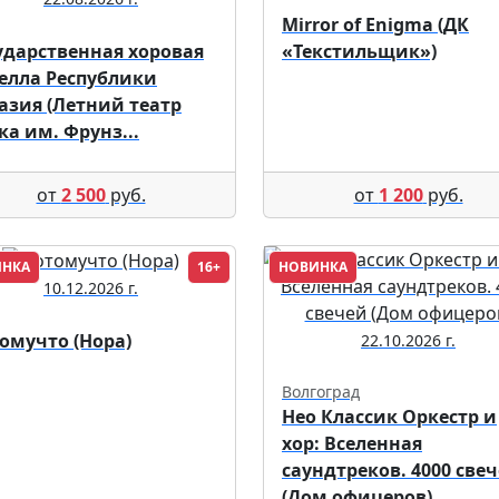
Mirror of Enigma (ДК
ударственная хоровая
«Текстильщик»)
елла Республики
азия (Летний театр
ка им. Фрунз...
от
2 500
руб.
от
1 200
руб.
ИНКА
16+
НОВИНКА
10.12.2026 г.
омучто (Нора)
22.10.2026 г.
Волгоград
Нео Классик Оркестр и
хор: Вселенная
саундтреков. 4000 све
(Дом офицеров)