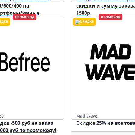
0/600/400 на:
скидки и сумму заказа
артфоны/умные
1500р
ПРОМОКОД
ПРОМОКОД
ройства/аксессуары.
Действует до
31.12.2026
ee
Mad Wave
дка -500 руб на заказ
Скидка 25% на все тов
5000 руб по промокоду!