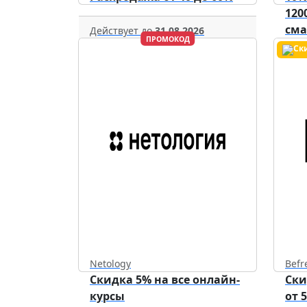
120
см
Действует до
31.08.2026
ПРОМОКОД
уст
Netology
Befr
Скидка 5% на все онлайн-
Ски
курсы
от 