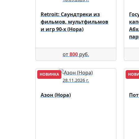
Retroit: Саундтреки из
Гос
фильмов, мультфильмов
кап
и игр 90-х (Нора)
Абх
пар
от
800
руб.
НОВИНКА
НОВ
28.11.2026 г.
Азон (Нора)
Пот