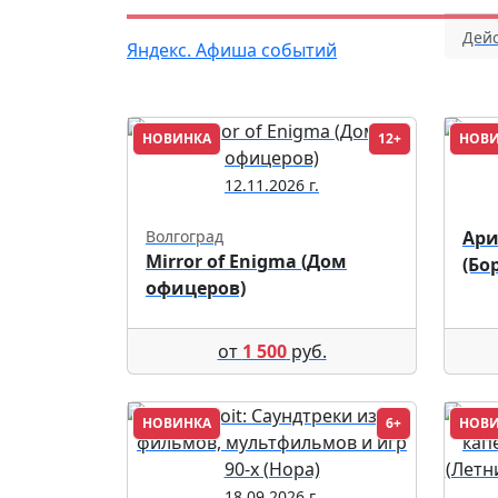
Дейс
Яндекс. Афиша событий
НОВИНКА
12+
НОВ
12.11.2026 г.
Волгоград
Ари
Mirror of Enigma (Дом
(Бо
офицеров)
от
1 500
руб.
НОВИНКА
6+
НОВ
18.09.2026 г.