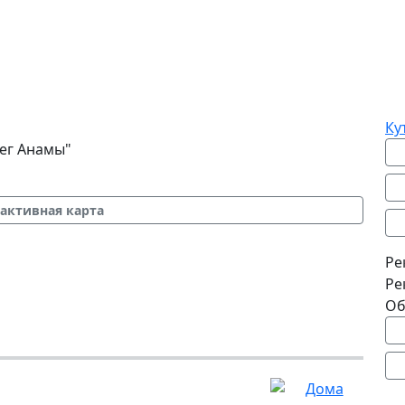
Ку
ег Анамы"
активная карта
Ре
Ре
Об