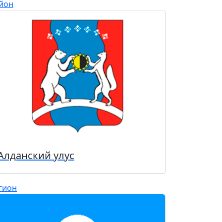
йон
Алданский улус
гион