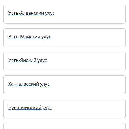
Усть-Алданский улус
Усть-Майский улус
Усть-Янский улус
Хангаласский улус
Чурапчинский улус