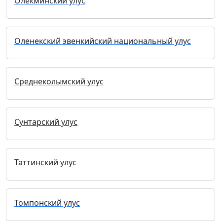
Олекминский улус
Оленекский эвенкийский национальный улус
Среднеколымский улус
Сунтарский улус
Таттинский улус
Томпонский улус