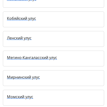
Кобяйский улус
Ленский улус
Мегино-Кангаласский улус
Мирнинский улус
Момский улус