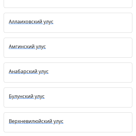
Аллаиховский улус
Амгинский улус
Анабарский улус
Булунский улус
Верхневилюйский улус