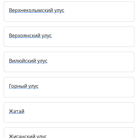
Верхнеколымский улус
Верхоянский улус
Вилюйский улус
Горный улус
Жатай
Жиганский улус