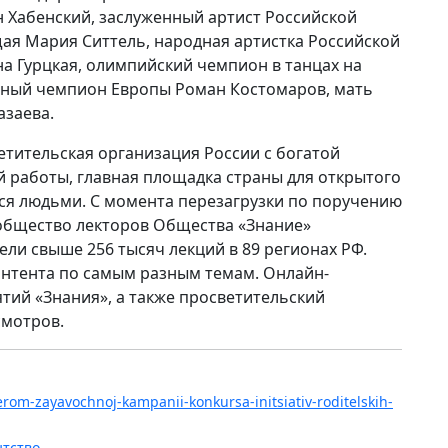
 Хабенский, заслуженный артист Российской
ая Мария Ситтель, народная артистка Российской
а Гурцкая, олимпийский чемпион в танцах на
атный чемпион Европы Роман Костомаров, мать
азаева.
тительская организация России с богатой
 работы, главная площадка страны для открытого
я людьми. С момента перезагрузки по поручению
общество лекторов Общества «Знание»
ли свыше 256 тысяч лекций в 89 регионах РФ.
онтента по самым разным темам. Онлайн-
тий «Знания», а также просветительский
смотров.
iderom-zayavochnoj-kampanii-konkursa-initsiativ-roditelskih-
нтство