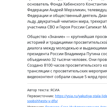
основатель Фонда Хабенского Константин
Федерации Андрей Мерзликин, телеведущ
Федерации и общественный деятель Диан
льду, двукратный чемпион мира, трехкр
участника СВО и Героя России Сапижат М
Общество «Знание» — крупнейшая просве
историей и традициями просветительской
диалога между молодежью и выдающимис
президента России Владимира Путина со
объединило 32 тысячи человек. Они прове
Создано 8100 часов просветительского к
трансляции с просветительских мероприя
видеоконтент собрали свыше 5 млрд про
Автор текста: ЯСИА
Первоисточник:
https://ysia.ru/yakutiya-stala-l
soobshhestv-v-dfo/
Источник:
Якутское-Саха Информационное Аге