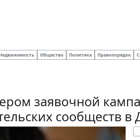
Недвижимость
Общество
Политика
Правопорядок
С
дером заявочной камп
тельских сообществ в