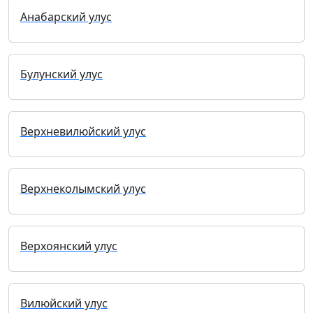
Анабарский улус
Булунский улус
Верхневилюйский улус
Верхнеколымский улус
Верхоянский улус
Вилюйский улус