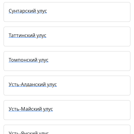
Сунтарский улус
Таттинский улус
Томпонский улус
Усть-Алданский улус
Усть-Майский улус
Усть-Янский улус