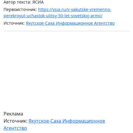
Автор текста: ЯСИА
Первоисточник:
https://ysia.ru/v-yakutske-vremenno-
perekroyut-uchastok-ulitsy-50-let-sovetskoj-armii/
Источник:
Якутское-Саха Информационное Агентство
Реклама
Источник:
Якутское-Саха Информационное
Агентство