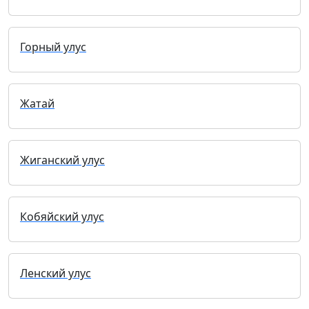
Горный улус
Жатай
Жиганский улус
Кобяйский улус
Ленский улус