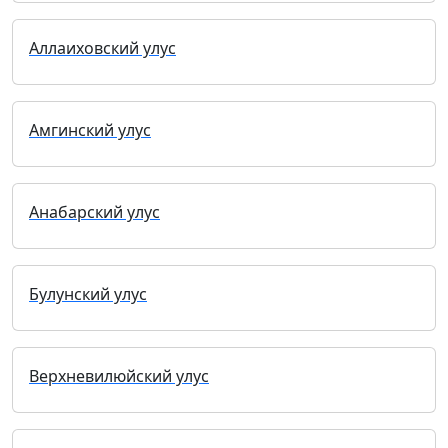
Аллаиховский улус
Амгинский улус
Анабарский улус
Булунский улус
Верхневилюйский улус