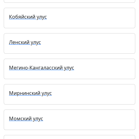
Кобяйский улус
Ленский улус
Мегино-Кангаласский улус
Мирнинский улус
Момский улус