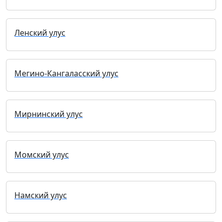
Ленский улус
Мегино-Кангаласский улус
Мирнинский улус
Момский улус
Намский улус