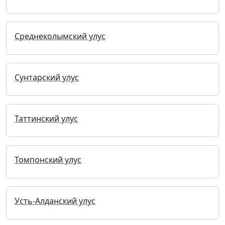
Среднеколымский улус
Сунтарский улус
Таттинский улус
Томпонский улус
Усть-Алданский улус