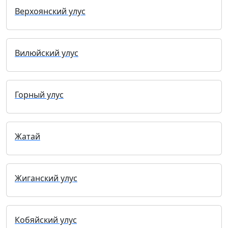
Верхоянский улус
Вилюйский улус
Горный улус
Жатай
Жиганский улус
Кобяйский улус