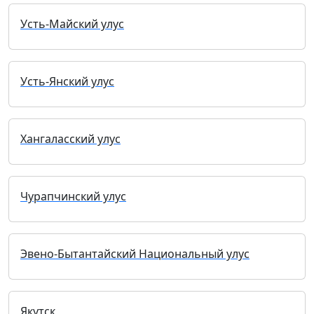
Усть-Майский улус
Усть-Янский улус
Хангаласский улус
Чурапчинский улус
Эвено-Бытантайский Национальный улус
Якутск