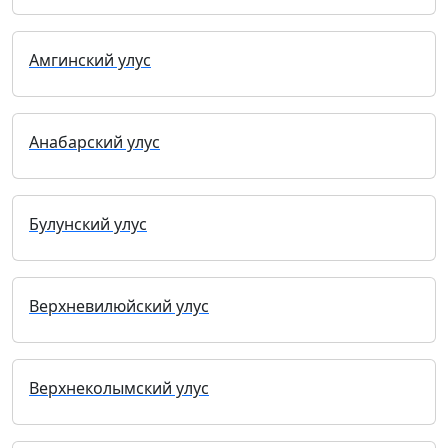
Амгинский улус
Анабарский улус
Булунский улус
Верхневилюйский улус
Верхнеколымский улус