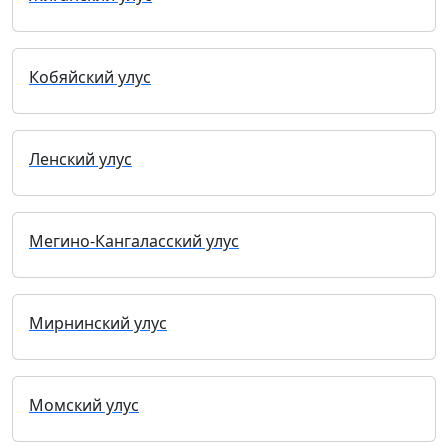
Кобяйский улус
Ленский улус
Мегино-Кангаласский улус
Мирнинский улус
Момский улус