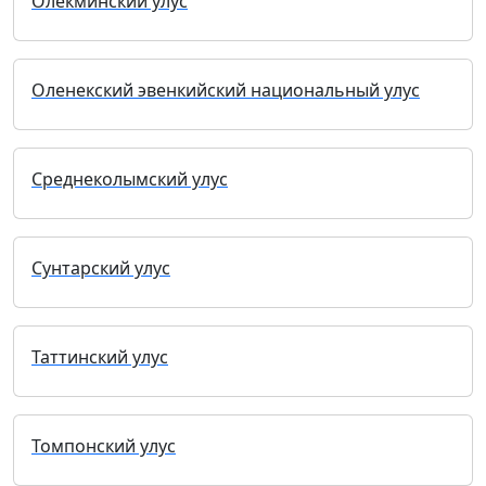
Олекминский улус
Оленекский эвенкийский национальный улус
Среднеколымский улус
Сунтарский улус
Таттинский улус
Томпонский улус