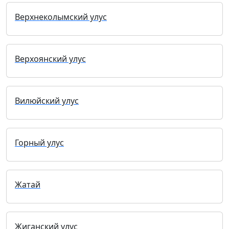
Верхнеколымский улус
Верхоянский улус
Вилюйский улус
Горный улус
Жатай
Жиганский улус