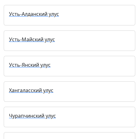
Усть-Алданский улус
Усть-Майский улус
Усть-Янский улус
Хангаласский улус
Чурапчинский улус