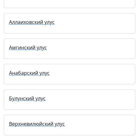
Аллаиховский улус
Амгинский улус
Анабарский улус
Булунский улус
Верхневилюйский улус