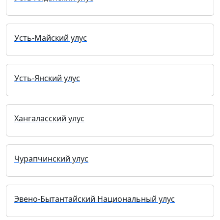
Усть-Майский улус
Усть-Янский улус
Хангаласский улус
Чурапчинский улус
Эвено-Бытантайский Национальный улус