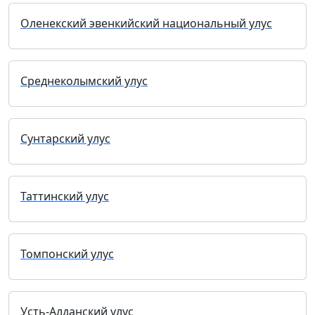
Оленекский эвенкийский национальный улус
Среднеколымский улус
Сунтарский улус
Таттинский улус
Томпонский улус
Усть-Алданский улус