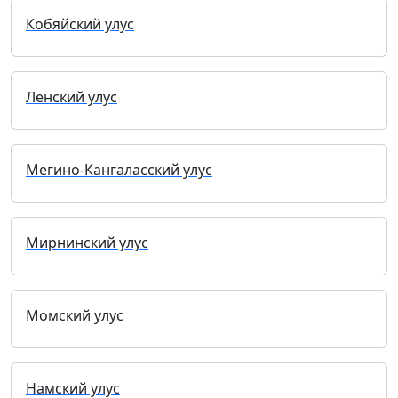
Кобяйский улус
Ленский улус
Мегино-Кангаласский улус
Мирнинский улус
Момский улус
Намский улус