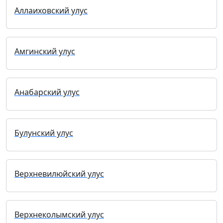
Аллаиховский улус
Амгинский улус
Анабарский улус
Булунский улус
Верхневилюйский улус
Верхнеколымский улус