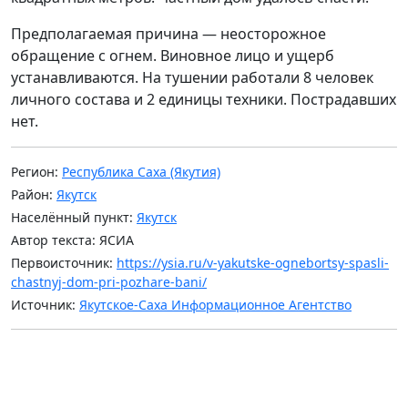
Предполагаемая причина — неосторожное
обращение с огнем. Виновное лицо и ущерб
устанавливаются. На тушении работали 8 человек
личного состава и 2 единицы техники. Пострадавших
нет.
Регион:
Республика Саха (Якутия)
Район:
Якутск
Населённый пункт:
Якутск
Автор текста: ЯСИА
Первоисточник:
https://ysia.ru/v-yakutske-ognebortsy-spasli-
chastnyj-dom-pri-pozhare-bani/
Источник:
Якутское-Саха Информационное Агентство