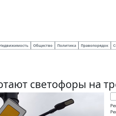
Недвижимость
Общество
Политика
Правопорядок
С
ботают светофоры на тр
Ре
Ре