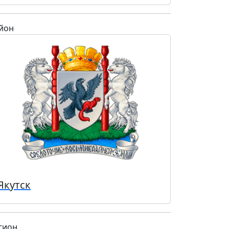
йон
Якутск
гион