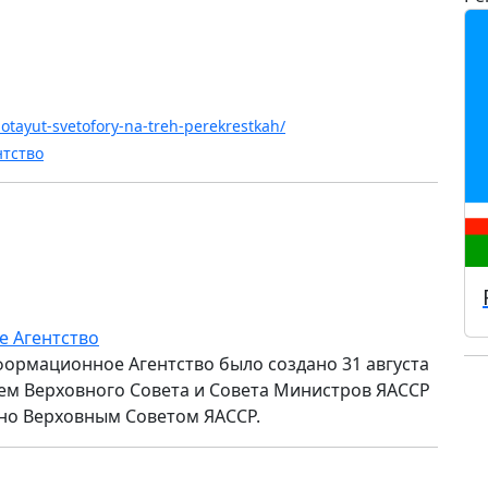
botayut-svetofory-na-treh-perekrestkah/
нтство
е Агентство
формационное Агентство было создано 31 августа
ем Верховного Совета и Совета Министров ЯАССР
но Верховным Советом ЯАССР.