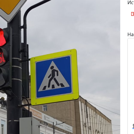
Ис
На