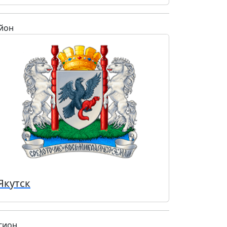
йон
Якутск
гион