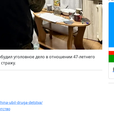
збудил уголовное дело в отношении 47-летнего
 стражу.
china-ubil-druga-detstva/
нтство