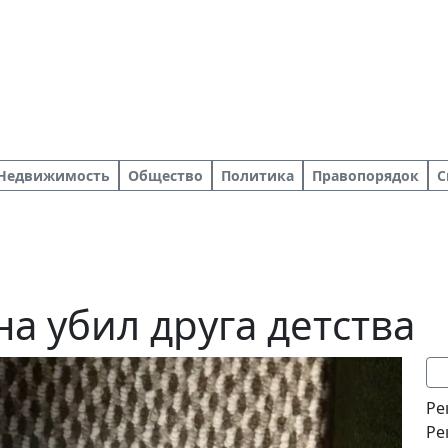
Недвижимость
Общество
Политика
Правопорядок
С
а убил друга детства
Ре
Ре