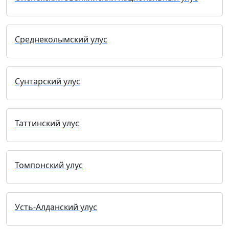
Среднеколымский улус
Сунтарский улус
Таттинский улус
Томпонский улус
Усть-Алданский улус