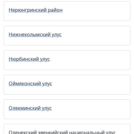
Нерюнгринский район
Нижнеколымский улус
Нюрбинский улус
Оймяконский улус
Олекминский улус
Оленекский эвенкийский национальный улус