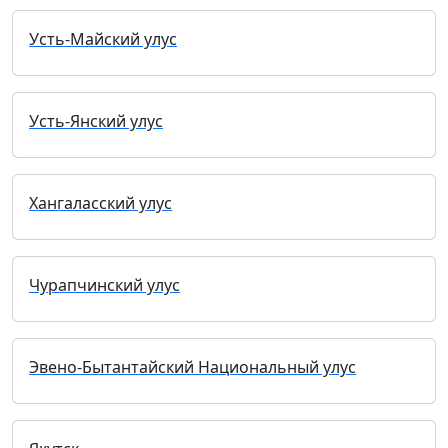
Усть-Майский улус
Усть-Янский улус
Хангаласский улус
Чурапчинский улус
Эвено-Бытантайский Национальный улус