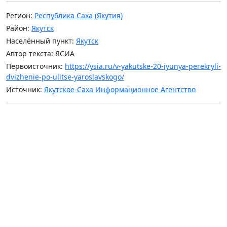
Регион:
Республика Саха (Якутия)
Район:
Якутск
Населённый пункт:
Якутск
Автор текста: ЯСИА
Первоисточник:
https://ysia.ru/v-yakutske-20-iyunya-perekryli-
dvizhenie-po-ulitse-yaroslavskogo/
Источник:
Якутское-Саха Информационное Агентство