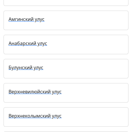
Амгинский улус
Анабарский улус
Булунский улус
Верхневилюйский улус
Верхнеколымский улус