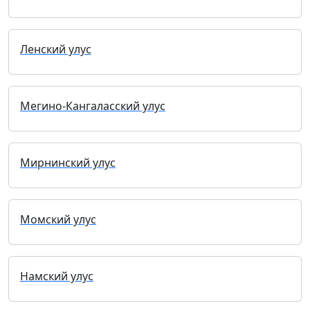
Ленский улус
Мегино-Кангаласский улус
Мирнинский улус
Момский улус
Намский улус