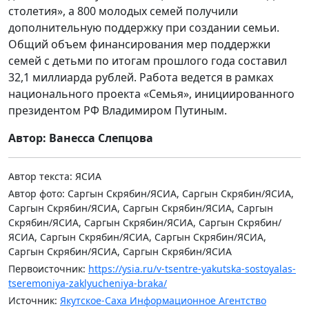
столетия», а 800 молодых семей получили
дополнительную поддержку при создании семьи.
Общий объем финансирования мер поддержки
семей с детьми по итогам прошлого года составил
32,1 миллиарда рублей. Работа ведется в рамках
национального проекта «Семья», инициированного
президентом РФ Владимиром Путиным.
Автор: Ванесса Слепцова
Автор текста: ЯСИА
Автор фото: Саргын Скрябин/ЯСИА, Саргын Скрябин/ЯСИА,
Саргын Скрябин/ЯСИА, Саргын Скрябин/ЯСИА, Саргын
Скрябин/ЯСИА, Саргын Скрябин/ЯСИА, Саргын Скрябин/
ЯСИА, Саргын Скрябин/ЯСИА, Саргын Скрябин/ЯСИА,
Саргын Скрябин/ЯСИА, Саргын Скрябин/ЯСИА
Первоисточник:
https://ysia.ru/v-tsentre-yakutska-sostoyalas-
tseremoniya-zaklyucheniya-braka/
Источник:
Якутское-Саха Информационное Агентство