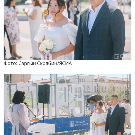
Фото: Саргын Скрябин/ЯСИА