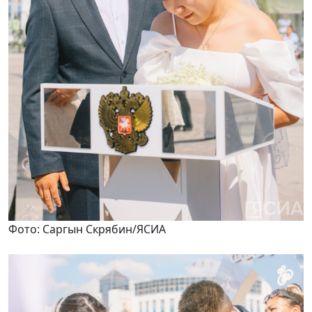
Фото: Саргын Скрябин/ЯСИА