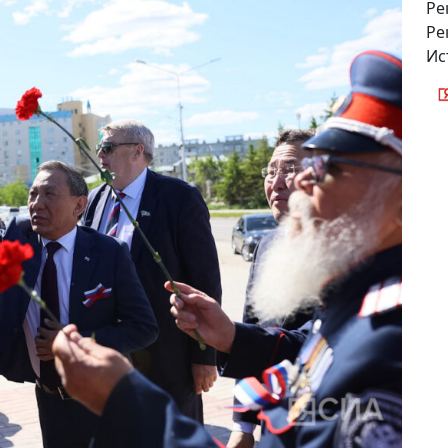
Ре
Ре
Ис