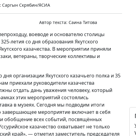
: Саргын Скрябин/ЯСИА
Автор текста:
Саина Титова
лепроходцу, воеводе и основателю столицы
325-летия со дня образования Якутского
Якутского казачества. В мероприятии приняли
азаки, ветераны, творческие коллективы и
о дня организации Якутского казачьего полка и 35
 нам приехали руководители казачества
олжны отдать дань уважения человеку, который
 рамках этих мероприятий состоялись
тавка в музеях. Сегодня мы подводим итоги
то завершающее мероприятие включает в себя
у и обобщение всех событий, посвящённых
Уссурийское казачество охватывает не только
вский край», — отметил заместитель председателя