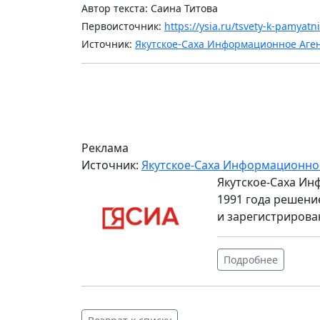
Автор текста: Саина Титова
Первоисточник:
https://ysia.ru/tsvety-k-pamyatn
Источник:
Якутское-Саха Информационное Аге
Реклама
Источник:
Якутское-Саха Информационно
Якутское-Саха Ин
1991 года решени
и зарегистрирова
Подробнее