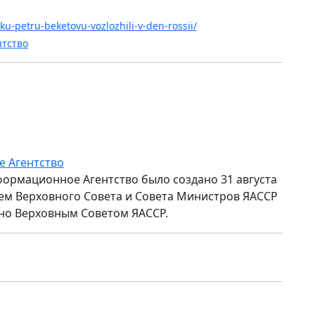
iku-petru-beketovu-vozlozhili-v-den-rossii/
нтство
е Агентство
формационное Агентство было создано 31 августа
ем Верховного Совета и Совета Министров ЯАССР
но Верховным Советом ЯАССР.