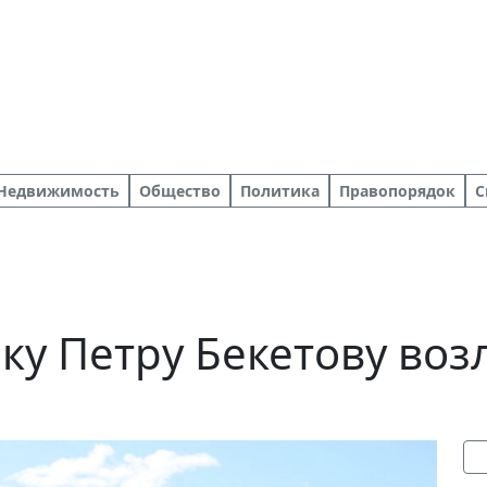
Недвижимость
Общество
Политика
Правопорядок
С
ку Петру Бекетову воз