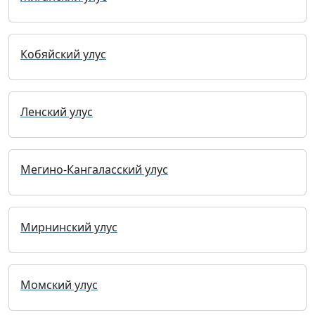
Кобяйский улус
Ленский улус
Мегино-Кангаласский улус
Мирнинский улус
Момский улус