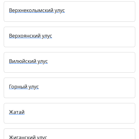
Верхнеколымский улус
Верхоянский улус
Вилюйский улус
Горный улус
Жатай
Жиганский улус