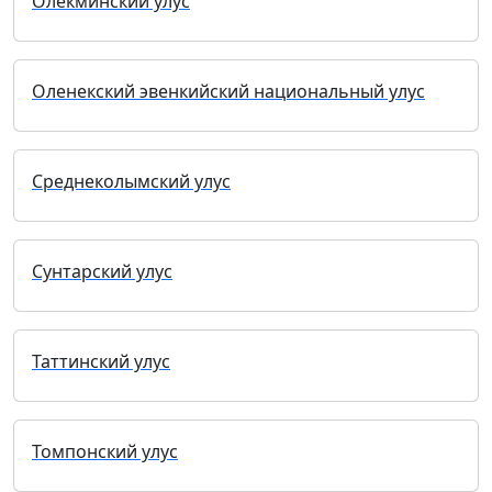
Олекминский улус
Оленекский эвенкийский национальный улус
Среднеколымский улус
Сунтарский улус
Таттинский улус
Томпонский улус