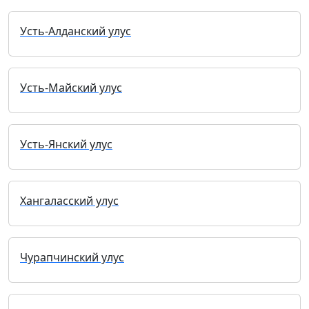
Усть-Алданский улус
Усть-Майский улус
Усть-Янский улус
Хангаласский улус
Чурапчинский улус