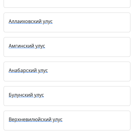
Аллаиховский улус
Амгинский улус
Анабарский улус
Булунский улус
Верхневилюйский улус